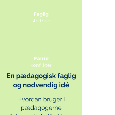
Faglig
stolthed
Færre
konflikter
En pædagogisk faglig
og nød
vendig idé
Hvordan bruge
r I
pædagogerne