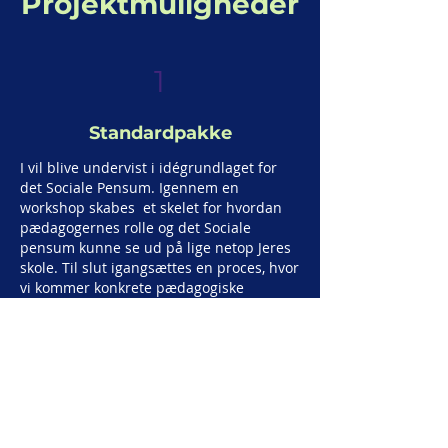
Projektmuligheder
1
Standardpakke
I vil blive undervist i idégrundlaget for
det Sociale Pensum. Igennem en
workshop skabes et skelet for hvordan
pædagogernes rolle og det Sociale
pensum kunne se ud på lige netop Jeres
skole. Til slut igangsættes en proces, hvor
vi kommer konkrete pædagogiske
metoder og kød på skelettet, så det
Sociale Pensum bliver virkeligt, levende
og brugbart.
2